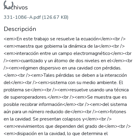
Archivos
331-1086-A.pdf
(126.67 KB)
Descripción
<em>En este trabajo se resuelve la ecuación</em><br />
<em>maestra que gobierna la dinámica de la</em><br />
<em>interacción entre un campo electromagnético</em><br
/><em>cuantizado y un átomo de dos niveles en el</em><br
/><em>régimen dispersivo en una cavidad con pérdidas.
</em><br /><em>Tales pérdidas se deben a la interacción
del</em><br /><em>sistema con su medio ambiente. El
problema se</em><br /><em>resuelve usando una técnica
de superoperadores.</em><br /><em>Se muestra que es
posible recobrar información</em><br /><em>del sistema
aún para un número reducido de</em><br /><em>fotones
en la cavidad. Se presentan colapsos y</em><br />
<em>revivimientos que dependen del grado de</em><br />
<em>disipación en la cavidad, lo que determina el