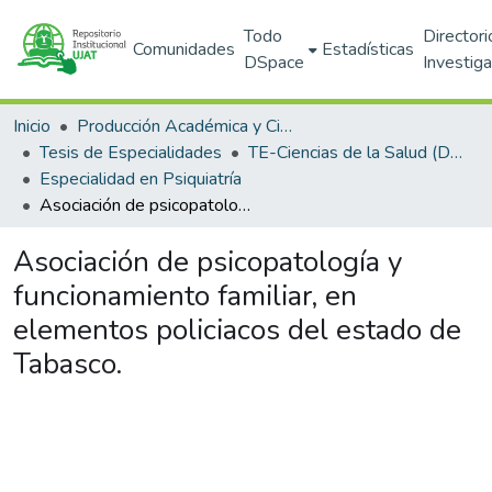
Todo
Directori
Comunidades
Estadísticas
DSpace
Investig
Inicio
Producción Académica y Científica
Tesis de Especialidades
TE-Ciencias de la Salud (DACS)
Especialidad en Psiquiatría
Asociación de psicopatología y funcionamiento familiar, en elementos policiacos del estado de Tabasco.
Asociación de psicopatología y
funcionamiento familiar, en
elementos policiacos del estado de
Tabasco.