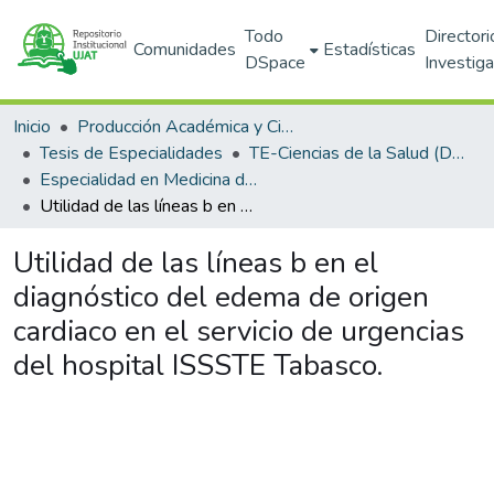
Todo
Directori
Comunidades
Estadísticas
DSpace
Investig
Inicio
Producción Académica y Científica
Tesis de Especialidades
TE-Ciencias de la Salud (DACS)
Especialidad en Medicina de Urgencias
Utilidad de las líneas b en el diagnóstico del edema de origen cardiaco en el servicio de urgencias del hospital ISSSTE Tabasco.
Utilidad de las líneas b en el
diagnóstico del edema de origen
cardiaco en el servicio de urgencias
del hospital ISSSTE Tabasco.