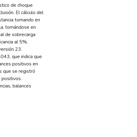
óstico de choque
lusión. El cálculo del
estancia tomando en
ula, tomándose en
ual de sobrecarga
ficancia al 5%.
versión 23.
.043, que indica que
lances positivos en
s que se registró
positivos.
ncias, balances