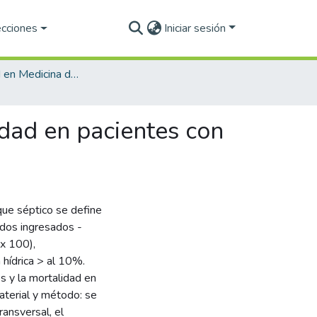
ecciones
Iniciar sesión
Especialidad en Medicina de Urgencias
idad en pacientes con
que séptico se define
uidos ingresados -
 x 100),
hídrica > al 10%.
s y la mortalidad en
aterial y método: se
ransversal, el