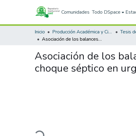
Comunidades
Todo DSpace
Esta
Inicio
Producción Académica y Científica
Tesis d
Asociación de los balances positivos con la mortalidad en pacientes con choque séptico en urgencias en el HGZ 46.
Asociación de los bal
choque séptico en urg
Cargando...