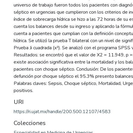
universo de trabajo fueron todos los pacientes con diagn
séptico en urgencias que cumplieron con los criterios de inc
índice de sobrecarga hídrica se hizo a las 72 horas de su 
cuenta los balances desde su ingreso y aplicando la fórm
cuenta a pacientes que cumplian con la definición concept
hídrica. Se utilizó la prueba T bilateral con un nivel de signi
Prueba Ji cuadrada (x²). Se analizó con el programa SPSS 
Resultados: se encontró que el valor de X2 = 11.949, p =
existe asociación significativa entre la mortalidad y los ba
pacientes con choque séptico. Conclusión: De los paciente
defunción por choque séptico el 95.3% presento balances 
Palabras claves: Sepsis, Choque séptico, Mortalidad, Urge
positivos.
URI
https://ri.ujat.mx/handle/200.500.12107/4583
Colecciones
Especialidad en Medicina de Urgencias