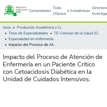
Todo
Directori
Comunidades
Estadísticas
DSpace
Investig
Inicio
Producción Académica y Científica
Tesis de Especialidades
TE-Ciencias de la Salud (DACS)
Especialidad en enfermería en cuidados intensivos
Impacto del Proceso de Atención de Enfermería en un Paciente Crítico con Cetoacidosis Diabética en la Unidad de Cuidados Intensivos.
Impacto del Proceso de Atención de
Enfermería en un Paciente Crítico
con Cetoacidosis Diabética en la
Unidad de Cuidados Intensivos.