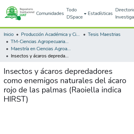
Todo
Directori
Comunidades
Estadísticas
DSpace
Investig
Inicio
Producción Académica y Científica
Tesis Maestrias
TM-Ciencias Agropecuarias (DACA)
Maestría en Ciencias Agroalimentarias (PNPC)
Insectos y ácaros depredadores como enemigos naturales del ácaro rojo de las palmas (Raoiella indica HIRST)
Insectos y ácaros depredadores
como enemigos naturales del ácaro
rojo de las palmas (Raoiella indica
HIRST)