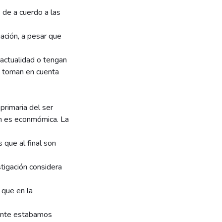
 de a cuerdo a las
ación, a pesar que
 actualidad o tengan
se toman en cuenta
primaria del ser
ion es econmómica. La
s que al final son
stigación considera
 que en la
mente estabamos