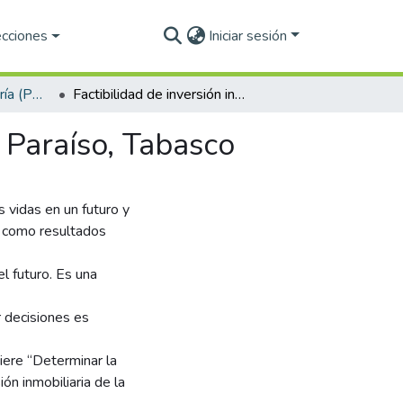
ecciones
Iniciar sesión
Maestría en Contaduría (PNPC)
Factibilidad de inversión inmobiliaria en Dos bocas, Paraíso, Tabasco
, Paraíso, Tabasco
 vidas en un futuro y
s como resultados
l futuro. Es una
r decisiones es
uiere “Determinar la
ión inmobiliaria de la