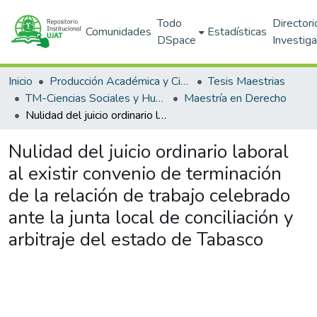
Todo
Directori
Comunidades
Estadísticas
DSpace
Investig
Inicio
Producción Académica y Científica
Tesis Maestrias
TM-Ciencias Sociales y Humanidades (DACSYH)
Maestría en Derecho
Nulidad del juicio ordinario laboral al existir convenio de terminación de la relación de trabajo celebrado ante la junta local de conciliación y arbitraje del estado de Tabasco
Nulidad del juicio ordinario laboral
al existir convenio de terminación
de la relación de trabajo celebrado
ante la junta local de conciliación y
arbitraje del estado de Tabasco