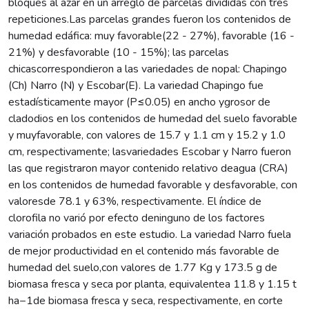
bloques al azar en un arreglo de parcelas divididas con tres
repeticiones.Las parcelas grandes fueron los contenidos de
humedad edáfica: muy favorable(22 - 27%), favorable (16 -
21%) y desfavorable (10 - 15%); las parcelas
chicascorrespondieron a las variedades de nopal: Chapingo
(Ch) Narro (N) y Escobar(E). La variedad Chapingo fue
estadísticamente mayor (P≤0.05) en ancho ygrosor de
cladodios en los contenidos de humedad del suelo favorable
y muyfavorable, con valores de 15.7 y 1.1 cm y 15.2 y 1.0
cm, respectivamente; lasvariedades Escobar y Narro fueron
las que registraron mayor contenido relativo deagua (CRA)
en los contenidos de humedad favorable y desfavorable, con
valoresde 78.1 y 63%, respectivamente. El índice de
clorofila no varió por efecto deninguno de los factores
variación probados en este estudio. La variedad Narro fuela
de mejor productividad en el contenido más favorable de
humedad del suelo,con valores de 1.77 Kg y 173.5 g de
biomasa fresca y seca por planta, equivalentea 11.8 y 1.15 t
ha−1de biomasa fresca y seca, respectivamente, en corte