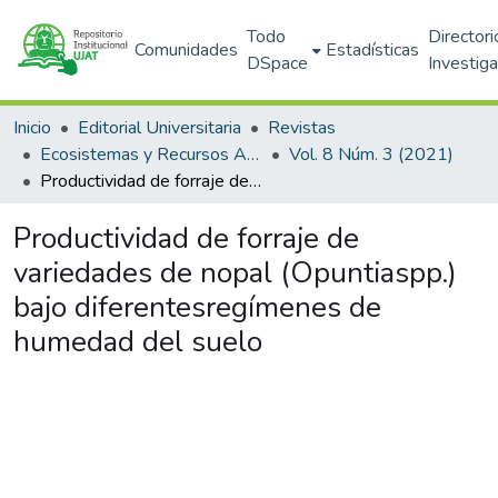
Todo
Directori
Comunidades
Estadísticas
DSpace
Investig
Inicio
Editorial Universitaria
Revistas
Ecosistemas y Recursos Agropecuarios
Vol. 8 Núm. 3 (2021)
Productividad de forraje de variedades de nopal (Opuntiaspp.) bajo diferentesregímenes de humedad del suelo
Productividad de forraje de
variedades de nopal (Opuntiaspp.)
bajo diferentesregímenes de
humedad del suelo