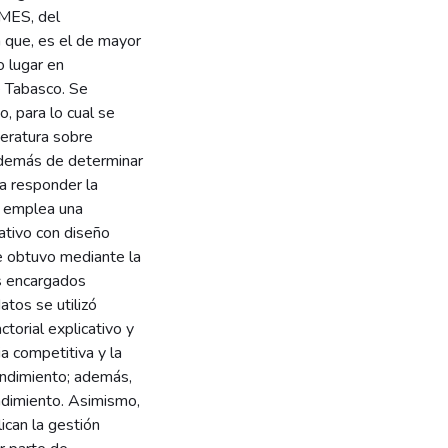
yMES, del
a que, es el de mayor
 lugar en
e Tabasco. Se
o, para lo cual se
teratura sobre
 además de determinar
ra responder la
e emplea una
ativo con diseño
se obtuvo mediante la
os encargados
atos se utilizó
ctorial explicativo y
a competitiva y la
rendimiento; además,
ndimiento. Asimismo,
can la gestión