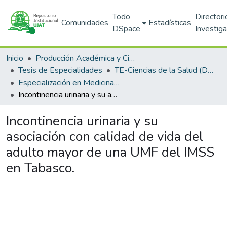
Todo
Directori
Comunidades
Estadísticas
DSpace
Investig
Inicio
Producción Académica y Científica
Tesis de Especialidades
TE-Ciencias de la Salud (DACS)
Especialización en Medicina Familiar (PNPC)
Incontinencia urinaria y su asociación con calidad de vida del adulto mayor de una UMF del IMSS en Tabasco.
Incontinencia urinaria y su
asociación con calidad de vida del
adulto mayor de una UMF del IMSS
en Tabasco.