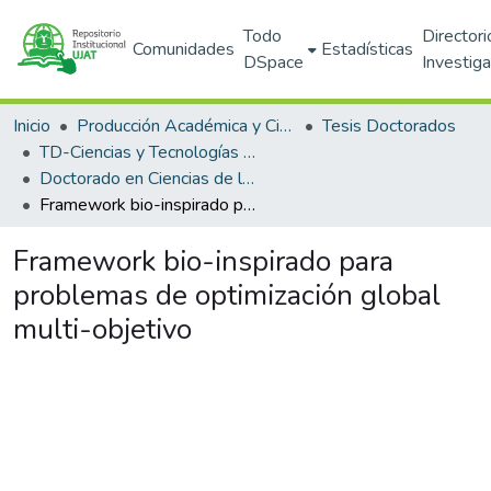
Todo
Directori
Comunidades
Estadísticas
DSpace
Investig
Inicio
Producción Académica y Científica
Tesis Doctorados
TD-Ciencias y Tecnologías de la Información (DACYTI)
Doctorado en Ciencias de la Computación (PNPC)
Framework bio-inspirado para problemas de optimización global multi-objetivo
Framework bio-inspirado para
problemas de optimización global
multi-objetivo