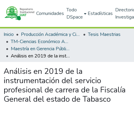
Todo
Directori
Comunidades
Estadísticas
DSpace
Investig
Inicio
Producción Académica y Científica
Tesis Maestrias
TM-Ciencias Económico Administrativas (DACEA)
Maestría en Gerencia Pública y Gobierno (PNPC)
Análisis en 2019 de la instrumentación del servicio profesional de carrera de la Fiscalía General del estado de Tabasco
Análisis en 2019 de la
instrumentación del servicio
profesional de carrera de la Fiscalía
General del estado de Tabasco