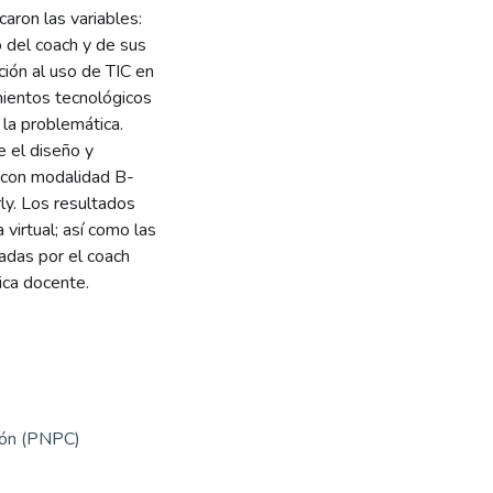
aron las variables:
o del coach y de sus
ción al uso de TIC en
imientos tecnológicos
 la problemática.
e el diseño y
l con modalidad B-
rly. Los resultados
a virtual; así como las
zadas por el coach
ica docente.
ción (PNPC)