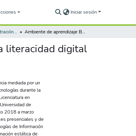
ecciones
Iniciar sesión
Maestría en Administración de Tecnologías de la Información (PNPC)
Ambiente de aprendizaje B-Learning para mediar la literacidad digital en docentes de educación superior
literacidad digital
encia mediada por un
nologías durante la
Licenciatura en
 Universidad de
sto 2018 a marzo
ses presenciales y de
ologías de Información
mación estática de