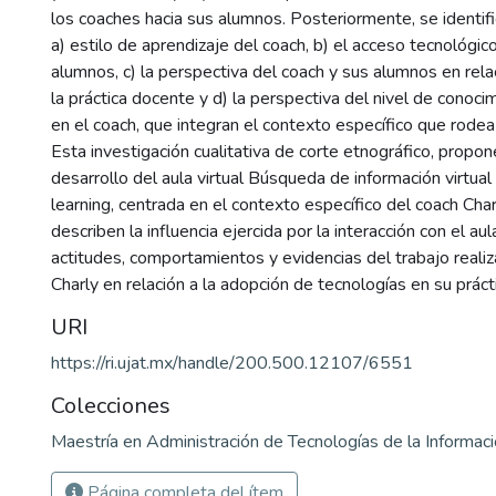
los coaches hacia sus alumnos. Posteriormente, se identific
a) estilo de aprendizaje del coach, b) el acceso tecnológic
alumnos, c) la perspectiva del coach y sus alumnos en rela
la práctica docente y d) la perspectiva del nivel de conoc
en el coach, que integran el contexto específico que rodea
Esta investigación cualitativa de corte etnográfico, propon
desarrollo del aula virtual Búsqueda de información virtua
learning, centrada en el contexto específico del coach Cha
describen la influencia ejercida por la interacción con el aul
actitudes, comportamientos y evidencias del trabajo reali
Charly en relación a la adopción de tecnologías en su práct
URI
https://ri.ujat.mx/handle/200.500.12107/6551
Colecciones
Maestría en Administración de Tecnologías de la Informa
Página completa del ítem