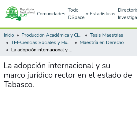
Todo
Directori
Comunidades
Estadísticas
DSpace
Investig
Inicio
Producción Académica y Científica
Tesis Maestrias
TM-Ciencias Sociales y Humanidades (DACSYH)
Maestría en Derecho
La adopción internacional y su marco jurídico rector en el estado de Tabasco.
La adopción internacional y su
marco jurídico rector en el estado de
Tabasco.