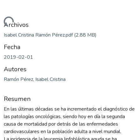
argando...
Archivos
Isabel Cristina Ramón Pérez.pdf
(2.88 MB)
Fecha
2019-02-01
Autores
Ramón Pérez, Isabel Cristina
Resumen
En las últimas décadas se ha incrementado el diagnóstico de
las patologías oncológicas, siendo hoy en día la segunda
causa de mortalidad por detrás de las enfermedades
cardiovasculares en la población adulta a nivel mundial.
La incidencia de la leucemia linfoblástica aguda se ha