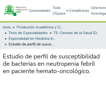
Todo
Directori
Comunidades
Estadísticas
DSpace
Investig
Inicio
Producción Académica y Científica
Tesis de Especialidades
TE-Ciencias de la Salud (DACS)
Especialidad en Medicina Interna
Estudio de perfil de susceptibilidad de bacterias en neutropenia febril en paciente hemato-oncológico.
Estudio de perfil de susceptibilidad
de bacterias en neutropenia febril
en paciente hemato-oncológico.