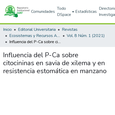
Todo
Directori
Comunidades
Estadísticas
DSpace
Investig
Inicio
Editorial Universitaria
Revistas
Ecosistemas y Recursos Agropecuarios
Vol. 8 Núm. 1 (2021)
Influencia del P-Ca sobre citocininas en savia de xilema y en resistencia estomática en manzano
Influencia del P-Ca sobre
citocininas en savia de xilema y en
resistencia estomática en manzano