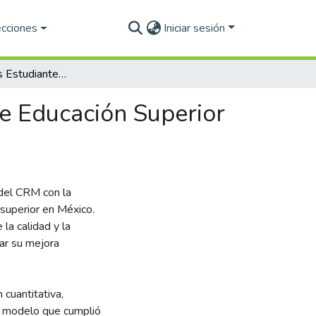
ecciones
Iniciar sesión
Fidelidad de los Estudiantes hacia una Institución de Educación Superior Pública en México
de Educación Superior
y del CRM con la
 superior en México.
la calidad y la
rar su mejora
cuantitativa,
un modelo que cumplió