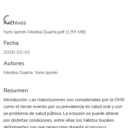
Cargando...
Archivos
Yumi Jazmín Medina Duarte.pdf
(1.99 MB)
Fecha
2020-02-01
Autores
Medina Duarte, Yumi Jazmín
Resumen
Introducción: Las maloclusiones son consideradas por la OMS
como el tercer evento por su prevalencia en salud oral y son
un problema de salud pública. La oclusión se puede alterar
por distintas condiciones, entre ellas los hábitos bucales
deformantes por que repercuten durante el proceso