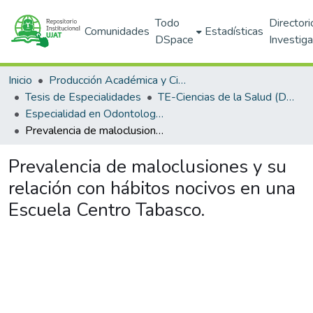
Todo
Directori
Comunidades
Estadísticas
DSpace
Investig
Inicio
Producción Académica y Científica
Tesis de Especialidades
TE-Ciencias de la Salud (DACS)
Especialidad en Odontología Infantil (PNPC)
Prevalencia de maloclusiones y su relación con hábitos nocivos en una Escuela Centro Tabasco.
Prevalencia de maloclusiones y su
relación con hábitos nocivos en una
Escuela Centro Tabasco.