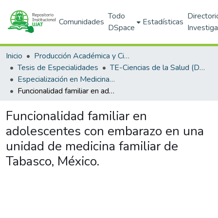
Todo
Directori
Comunidades
Estadísticas
DSpace
Investig
Inicio
Producción Académica y Científica
Tesis de Especialidades
TE-Ciencias de la Salud (DACS)
Especialización en Medicina Familiar (PNPC)
Funcionalidad familiar en adolescentes con embarazo en una unidad de medicina familiar de Tabasco, México.
Funcionalidad familiar en
adolescentes con embarazo en una
unidad de medicina familiar de
Tabasco, México.