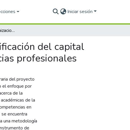
ecciones
Iniciar sesión
La dirección de organizaciones educativas y la planificación del capital intelectual académico en el enfoque por competencias profesionales
ficación del capital
ias profesionales
raria del proyecto
o el enfoque por
cerca de la
s académicas de la
competencias en
o se encuentra
ica una metodología
 instrumento de