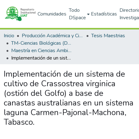
Todo
Directori
Comunidades
Estadísticas
DSpace
Investig
Inicio
Producción Académica y Científica
Tesis Maestrias
TM-Ciencias Biológicas (DACBIOL)
Maestría en Ciencias Ambientales (PNPC)
Implementación de un sistema de cultivo de Crassostrea virginica (ostión del Golfo) a base de canastas australianas en un sistema laguna Carmen-Pajonal-Machona, Tabasco.
Implementación de un sistema de
cultivo de Crassostrea virginica
(ostión del Golfo) a base de
canastas australianas en un sistema
laguna Carmen-Pajonal-Machona,
Tabasco.