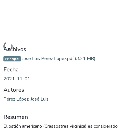
Cargando...
Archivos
Jose Luis Perez Lopez.pdf
(3.21 MB)
Principal
Fecha
2021-11-01
Autores
Pérez López, José Luis
Resumen
El ostión americano (Crassostrea virginica) es considerado