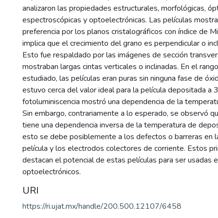
analizaron las propiedades estructurales, morfológicas, ópt
espectroscópicas y optoelectrónicas. Las películas mostra
preferencia por los planos cristalográficos con índice de Mil
implica que el crecimiento del grano es perpendicular o incl
Esto fue respaldado por las imágenes de sección transve
mostraban largas cintas verticales o inclinadas. En el ran
estudiado, las películas eran puras sin ninguna fase de óx
estuvo cerca del valor ideal para la película depositada a 
fotoluminiscencia mostró una dependencia de la temperatu
Sin embargo, contrariamente a lo esperado, se observó que
tiene una dependencia inversa de la temperatura de depos
esto se debe posiblemente a los defectos o barreras en la 
película y los electrodos colectores de corriente. Estos p
destacan el potencial de estas películas para ser usadas e
optoelectrónicos.
URI
https://ri.ujat.mx/handle/200.500.12107/6458