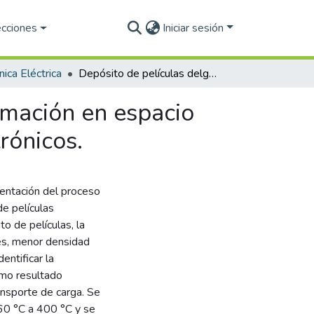
ecciones
Iniciar sesión
ica Eléctrica
Depósito de películas delgadas de Sb2S3 por sublimación en espacio cercano para aplicaciones en dispositivos optoelectrónicos.
imación en espacio
rónicos.
mentación del proceso
de películas
o de películas, la
es, menor densidad
entificar la
omo resultado
ansporte de carga. Se
60 °C a 400 °C y se