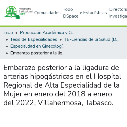
Todo
Directori
Comunidades
Estadísticas
DSpace
Investig
Inicio
Producción Académica y Científica
Tesis de Especialidades
TE-Ciencias de la Salud (DACS)
Especialidad en Ginecología y Obstetricia
Embarazo posterior a la ligadura de arterias hipogástricas en el Hospital Regional de Alta Especialidad de la Mujer en enero del 2018 a enero del 2022, Villahermosa, Tabasco.
Embarazo posterior a la ligadura de
arterias hipogástricas en el Hospital
Regional de Alta Especialidad de la
Mujer en enero del 2018 a enero
del 2022, Villahermosa, Tabasco.