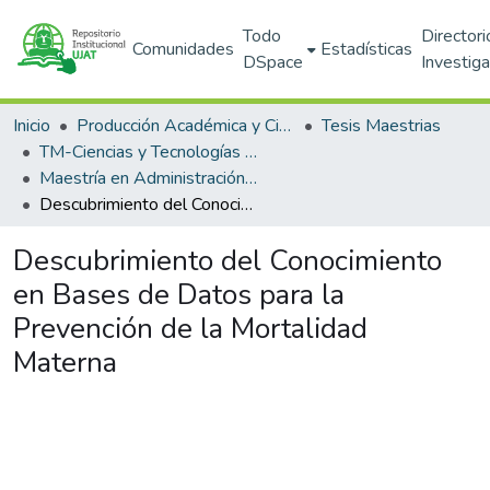
Todo
Directori
Comunidades
Estadísticas
DSpace
Investig
Inicio
Producción Académica y Científica
Tesis Maestrias
TM-Ciencias y Tecnologías de la Información (DACYTI)
Maestría en Administración de Tecnologías de la Información (PNPC)
Descubrimiento del Conocimiento en Bases de Datos para la Prevención de la Mortalidad Materna
Descubrimiento del Conocimiento
en Bases de Datos para la
Prevención de la Mortalidad
Materna