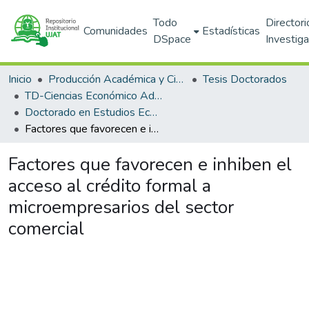
Todo
Directori
Comunidades
Estadísticas
DSpace
Investig
Inicio
Producción Académica y Científica
Tesis Doctorados
TD-Ciencias Económico Administrativas (DACEA)
Doctorado en Estudios Económico Administrativos (PNPC)
Factores que favorecen e inhiben el acceso al crédito formal a microempresarios del sector comercial
Factores que favorecen e inhiben el
acceso al crédito formal a
microempresarios del sector
comercial