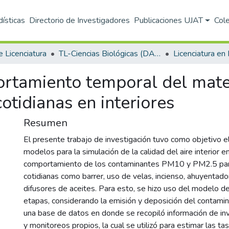
dísticas
Directorio de Investigadores
Publicaciones UJAT
Col
e Licenciatura
TL-Ciencias Biológicas (DACBIOL)
rtamiento temporal del mater
otidianas en interiores
Resumen
El presente trabajo de investigación tuvo como objetivo e
modelos para la simulación de la calidad del aire interior e
comportamiento de los contaminantes PM10 y PM2.5 par
cotidianas como barrer, uso de velas, incienso, ahuyentad
difusores de aceites. Para esto, se hizo uso del modelo d
etapas, considerando la emisión y deposición del contami
una base de datos en donde se recopiló información de in
y monitoreos propios, la cual se utilizó para estimar las ta