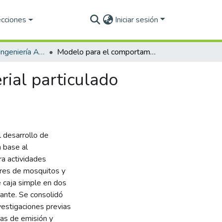
ecciones
Iniciar sesión
Licenciatura en Ingeniería Ambiental
Modelo para el comportamiento temporal del material particulado debido a actividades cotidianas en interiores
ial particulado
l desarrollo de
n base al
a actividades
ores de mosquitos y
e caja simple en dos
nante. Se consolidó
vestigaciones previas
sas de emisión y