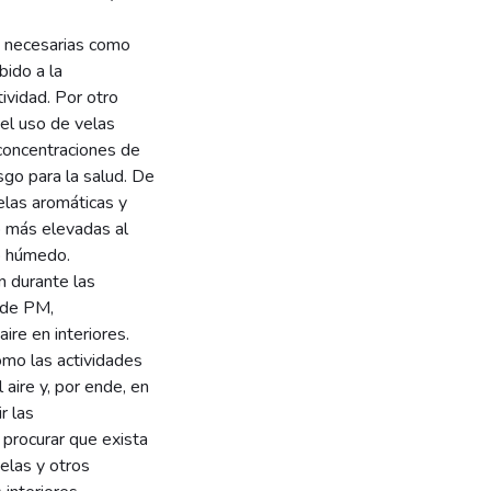
s necesarias como
bido a la
ividad. Por otro
el uso de velas
concentraciones de
go para la salud. De
las aromáticas y
o más elevadas al
o húmedo.
n durante las
 de PM,
ire en interiores.
ómo las actividades
 aire y, por ende, en
r las
 procurar que exista
velas y otros