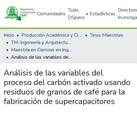
Todo
Directori
Comunidades
Estadísticas
DSpace
Investig
Inicio
Producción Académica y Científica
Tesis Maestrias
TM-Ingeniería y Arquitectura (DAIA)
Maestría en Ciencias en Ingeniería (PNPC)
Análisis de las variables del proceso del carbón activado usando residuos de granos de café para la fabricación de supercapacitores
Análisis de las variables del
proceso del carbón activado usando
residuos de granos de café para la
fabricación de supercapacitores