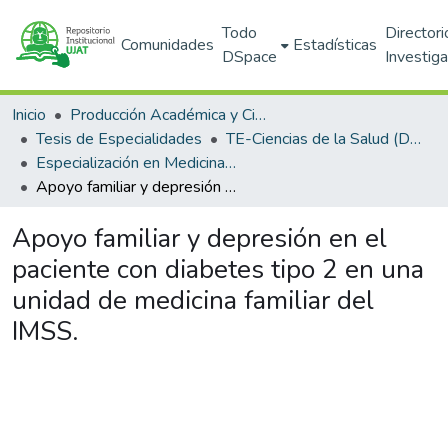
Todo
Directori
Comunidades
Estadísticas
DSpace
Investig
Inicio
Producción Académica y Científica
Tesis de Especialidades
TE-Ciencias de la Salud (DACS)
Especialización en Medicina Familiar (PNPC)
Apoyo familiar y depresión en el paciente con diabetes tipo 2 en una unidad de medicina familiar del IMSS.
Apoyo familiar y depresión en el
paciente con diabetes tipo 2 en una
unidad de medicina familiar del
IMSS.