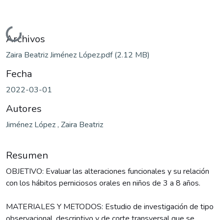
Cargando...
Archivos
Zaira Beatriz Jiménez López.pdf
(2.12 MB)
Fecha
2022-03-01
Autores
Jiménez López , Zaira Beatriz
Resumen
OBJETIVO: Evaluar las alteraciones funcionales y su relación
con los hábitos perniciosos orales en niños de 3 a 8 años.
MATERIALES Y METODOS: Estudio de investigación de tipo
observacional, descriptivo y de corte transversal que se