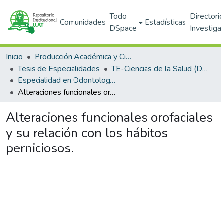
Todo
Directori
Comunidades
Estadísticas
DSpace
Investig
Inicio
Producción Académica y Científica
Tesis de Especialidades
TE-Ciencias de la Salud (DACS)
Especialidad en Odontología Infantil (PNPC)
Alteraciones funcionales orofaciales y su relación con los hábitos perniciosos.
Alteraciones funcionales orofaciales
y su relación con los hábitos
perniciosos.