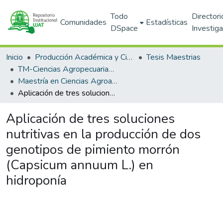
Todo
Directori
Comunidades
Estadísticas
DSpace
Investig
Inicio
Producción Académica y Científica
Tesis Maestrias
TM-Ciencias Agropecuarias (DACA)
Maestría en Ciencias Agroalimentarias (PNPC)
Aplicación de tres soluciones nutritivas en la producción de dos genotipos de pimiento morrón (Capsicum annuum L.) en hidroponía
Aplicación de tres soluciones
nutritivas en la producción de dos
genotipos de pimiento morrón
(Capsicum annuum L.) en
hidroponía