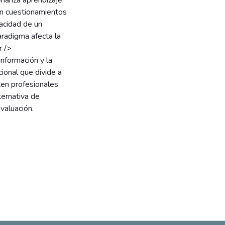
eñanza aprendizaje,
cen cuestionamientos
pacidad de un
paradigma afecta la
r />
información y la
ional que divide a
ten profesionales
ternativa de
valuación.