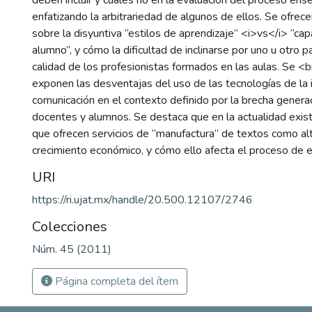
deben incluir y cuáles no en la evaluación del proceso ens
enfatizando la arbitrariedad de algunos de ellos. Se ofre
sobre la disyuntiva “estilos de aprendizaje” <i>vs</i> “ca
alumno”, y cómo la dificultad de inclinarse por uno u otro 
calidad de los profesionistas formados en las aulas. Se <b
exponen las desventajas del uso de las tecnologías de la 
comunicación en el contexto definido por la brecha generac
docentes y alumnos. Se destaca que en la actualidad exis
que ofrecen servicios de “manufactura” de textos como al
crecimiento económico, y cómo ello afecta el proceso de e
URI
https://ri.ujat.mx/handle/20.500.12107/2746
Colecciones
Núm. 45 (2011)
Página completa del ítem