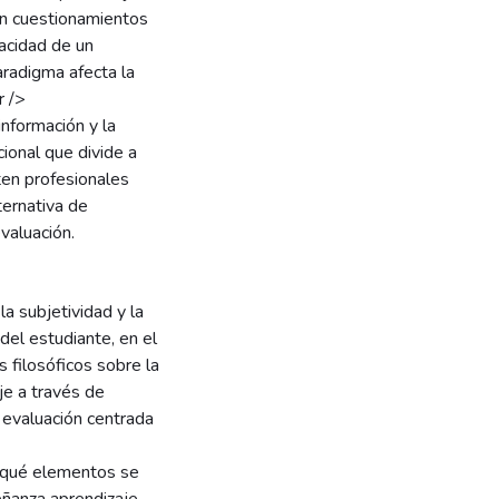
cen cuestionamientos
pacidad de un
paradigma afecta la
r />
información y la
ional que divide a
ten profesionales
ternativa de
valuación.
a subjetividad y la
del estudiante, en el
 filosóficos sobre la
je a través de
 evaluación centrada
e qué elementos se