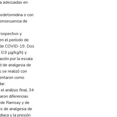
ia adecuadas en
medetomidina o con
consecuencia de
rospectivo y
en el período de
co de COVID-19. Dos
0.9 μg/kg/h) y
ción por la escala
d de analgesia de
s se realizó con
sentaron como
ar.
l análisis final, 34
aron diferencias
a de Ramsay y de
os de analgesia de
diaca y la presión