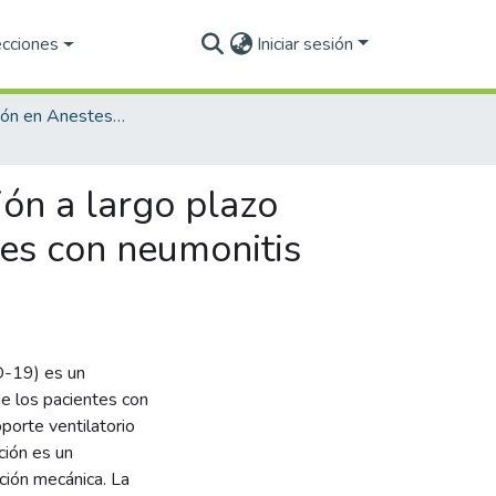
ecciones
Iniciar sesión
Especialización en Anestesiología (PNPC)
ón a largo plazo
tes con neumonitis
D-19) es un
e los pacientes con
porte ventilatorio
ción es un
ción mecánica. La