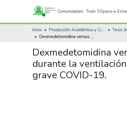
Comunidades
Todo DSpace
Esta
Inicio
Producción Académica y Científica
Tesis d
Dexmedetomidina versus midazolam para la sedación a largo plazo durante la ventilación mecánica invasiva en pacientes con neumonitis grave COVID-19.
Dexmedetomidina vers
durante la ventilació
grave COVID-19.