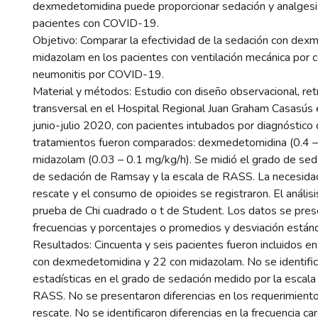
dexmedetomidina puede proporcionar sedación y analges
pacientes con COVID-19.
Objetivo: Comparar la efectividad de la sedación con dex
midazolam en los pacientes con ventilación mecánica por 
neumonitis por COVID-19.
Material y métodos: Estudio con diseño observacional, ret
transversal en el Hospital Regional Juan Graham Casasús 
junio-julio 2020, con pacientes intubados por diagnósti
tratamientos fueron comparados: dexmedetomidina (0.4 – 
midazolam (0.03 – 0.1 mg/kg/h). Se midió el grado de seda
de sedación de Ramsay y la escala de RASS. La necesida
rescate y el consumo de opioides se registraron. El análisi
prueba de Chi cuadrado o t de Student. Los datos se pre
frecuencias y porcentajes o promedios y desviación estánd
Resultados: Cincuenta y seis pacientes fueron incluidos en e
con dexmedetomidina y 22 con midazolam. No se identific
estadísticas en el grado de sedación medido por la escal
RASS. No se presentaron diferencias en los requerimient
rescate. No se identificaron diferencias en la frecuencia car