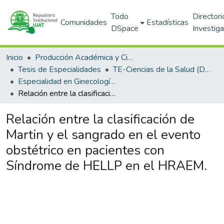
Todo
Directori
Comunidades
Estadísticas
DSpace
Investig
Inicio
Producción Académica y Científica
Tesis de Especialidades
TE-Ciencias de la Salud (DACS)
Especialidad en Ginecología y Obstetricia
Relación entre la clasificación de Martin y el sangrado en el evento obstétrico en pacientes con Síndrome de HELLP en el HRAEM.
Relación entre la clasificación de
Martin y el sangrado en el evento
obstétrico en pacientes con
Síndrome de HELLP en el HRAEM.