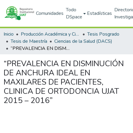
Todo
Directori
Comunidades
Estadísticas
DSpace
Investig
Inicio
Producción Académica y Científica
Tesis Posgrado
Tesis de Maestría
Ciencias de la Salud (DACS)
“PREVALENCIA EN DISMINUCIÓN DE ANCHURA IDEAL EN MAXILARES DE PACIENTES, CLINICA DE ORTODONCIA UJAT 2015 – 2016”
“PREVALENCIA EN DISMINUCIÓN
DE ANCHURA IDEAL EN
MAXILARES DE PACIENTES,
CLINICA DE ORTODONCIA UJAT
2015 – 2016”