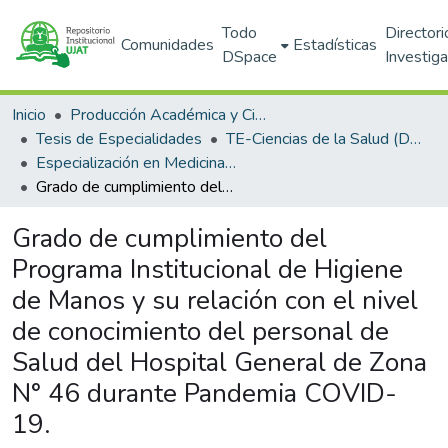
Todo
Directori
Comunidades
Estadísticas
DSpace
Investig
Inicio
Producción Académica y Científica
Tesis de Especialidades
TE-Ciencias de la Salud (DACS)
Especialización en Medicina Familiar (PNPC)
Grado de cumplimiento del Programa Institucional de Higiene de Manos y su relación con el nivel de conocimiento del personal de Salud del Hospital General de Zona N° 46 durante Pandemia COVID-19.
Grado de cumplimiento del
Programa Institucional de Higiene
de Manos y su relación con el nivel
de conocimiento del personal de
Salud del Hospital General de Zona
N° 46 durante Pandemia COVID-
19.