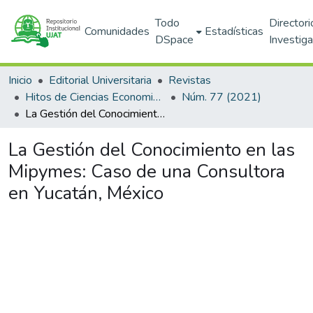
Todo
Directori
Comunidades
Estadísticas
DSpace
Investig
Inicio
Editorial Universitaria
Revistas
Hitos de Ciencias Economico Administrativas
Núm. 77 (2021)
La Gestión del Conocimiento en las Mipymes: Caso de una Consultora en Yucatán, México
La Gestión del Conocimiento en las
Mipymes: Caso de una Consultora
en Yucatán, México