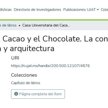
dísticas
Directorio de Investigadores
Publicaciones UJAT
Col
o de libros
Casa Universitaria del Cacao y el Chocolate. La confluencia entre tecnología, naturaleza y arquitectura
l Cacao y el Chocolate. La con
 y arquitectura
URI
https://ri.ujat.mx/handle/200.500.12107/4876
Colecciones
Capítulo de libros
Página completa del ítem