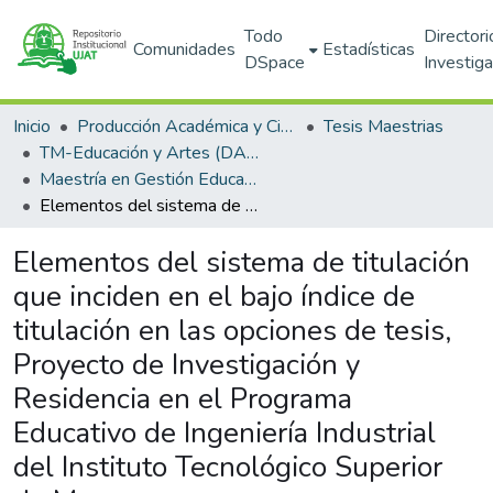
Todo
Directori
Comunidades
Estadísticas
DSpace
Investig
Inicio
Producción Académica y Científica
Tesis Maestrias
TM-Educación y Artes (DAEA)
Maestría en Gestión Educativa (SNP)
Elementos del sistema de titulación que inciden en el bajo índice de titulación en las opciones de tesis, Proyecto de Investigación y Residencia en el Programa Educativo de Ingeniería Industrial del Instituto Tecnológico Superior de Macuspana.
Elementos del sistema de titulación
que inciden en el bajo índice de
titulación en las opciones de tesis,
Proyecto de Investigación y
Residencia en el Programa
Educativo de Ingeniería Industrial
del Instituto Tecnológico Superior