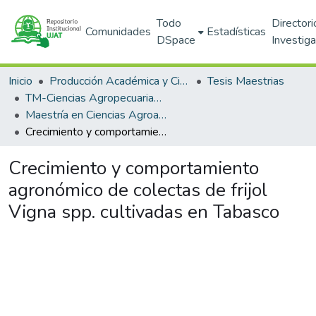
Todo
Directori
Comunidades
Estadísticas
DSpace
Investig
Inicio
Producción Académica y Científica
Tesis Maestrias
TM-Ciencias Agropecuarias (DACA)
Maestría en Ciencias Agroalimentarias (PNPC)
Crecimiento y comportamiento agronómico de colectas de frijol Vigna spp. cultivadas en Tabasco
Crecimiento y comportamiento
agronómico de colectas de frijol
Vigna spp. cultivadas en Tabasco