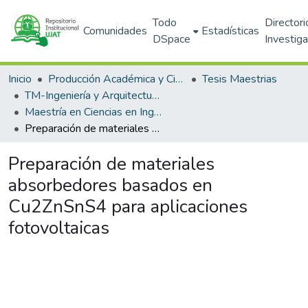
Todo
Directori
Comunidades
Estadísticas
DSpace
Investig
Inicio
Producción Académica y Científica
Tesis Maestrias
TM-Ingeniería y Arquitectura (DAIA)
Maestría en Ciencias en Ingeniería (PNPC)
Preparación de materiales absorbedores basados en Cu2ZnSnS4 para aplicaciones fotovoltaicas
Preparación de materiales
absorbedores basados en
Cu2ZnSnS4 para aplicaciones
fotovoltaicas