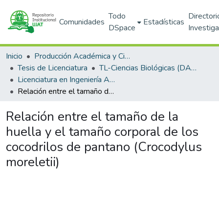
Todo
Directori
Comunidades
Estadísticas
DSpace
Investig
Inicio
Producción Académica y Científica
Tesis de Licenciatura
TL-Ciencias Biológicas (DACBIOL)
Licenciatura en Ingeniería Ambiental
Relación entre el tamaño de la huella y el tamaño corporal de los cocodrilos de pantano (Crocodylus moreletii)
Relación entre el tamaño de la
huella y el tamaño corporal de los
cocodrilos de pantano (Crocodylus
moreletii)