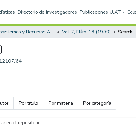
dísticas
Directorio de Investigadores
Publicaciones UJAT
Col
Ecosistemas y Recursos Agropecuarios
Vol. 7, Núm. 13 (1990)
Search
)
.12107/64
utor
Por título
Por materia
Por categoría