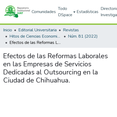
Todo
Directori
Comunidades
Estadísticas
DSpace
Investig
Inicio
Editorial Universitaria
Revistas
Hitos de Ciencias Economico Administrativas
Núm. 81 (2022)
Efectos de las Reformas Laborales en las Empresas de Servicios Dedicadas al Outsourcing en la Ciudad de Chihuahua.
Efectos de las Reformas Laborales
en las Empresas de Servicios
Dedicadas al Outsourcing en la
Ciudad de Chihuahua.