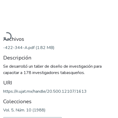
rgando...
Archivos
-422-344-A.pdf
(1.82 MB)
Descripción
Se desarrolló un taller de diseño de investigación para
capacitar a 178 investigadores tabasqueños.
URI
https://ri.ujat.mx/handle/20.500.12107/1613
Colecciones
Vol. 5, Núm. 10 (1988)