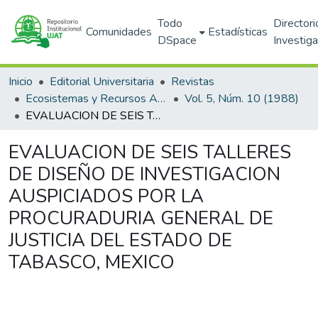
Todo
Directori
Comunidades
Estadísticas
DSpace
Investig
Inicio
Editorial Universitaria
Revistas
Ecosistemas y Recursos Agropecuarios
Vol. 5, Núm. 10 (1988)
EVALUACION DE SEIS TALLERES DE DISEÑO DE INVESTIGACION AUSPICIADOS POR LA PROCURADURIA GENERAL DE JUSTICIA DEL ESTADO DE TABASCO, MEXICO
EVALUACION DE SEIS TALLERES
DE DISEÑO DE INVESTIGACION
AUSPICIADOS POR LA
PROCURADURIA GENERAL DE
JUSTICIA DEL ESTADO DE
TABASCO, MEXICO