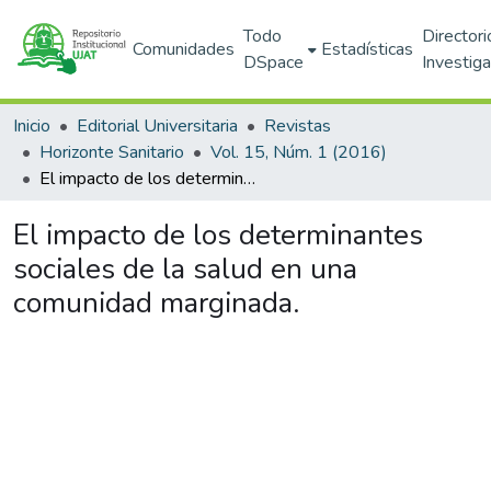
Todo
Directori
Comunidades
Estadísticas
DSpace
Investig
Inicio
Editorial Universitaria
Revistas
Horizonte Sanitario
Vol. 15, Núm. 1 (2016)
El impacto de los determinantes sociales de la salud en una comunidad marginada.
El impacto de los determinantes
sociales de la salud en una
comunidad marginada.