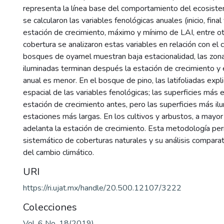
representa la línea base del comportamiento del ecosiste
se calcularon las variables fenológicas anuales (inicio, final
estación de crecimiento, máximo y mínimo de LAI, entre ot
cobertura se analizaron estas variables en relación con el c
bosques de oyamel muestran baja estacionalidad, las zon
iluminadas terminan después la estación de crecimiento y
anual es menor. En el bosque de pino, las latifoliadas expli
espacial de las variables fenológicas; las superficies más e
estación de crecimiento antes, pero las superficies más i
estaciones más largas. En los cultivos y arbustos, a mayor
adelanta la estación de crecimiento. Esta metodología pe
sistemático de coberturas naturales y su análisis comparat
del cambio climático.
URI
https://ri.ujat.mx/handle/20.500.12107/3222
Colecciones
Vol. 6 No. 18(2019)