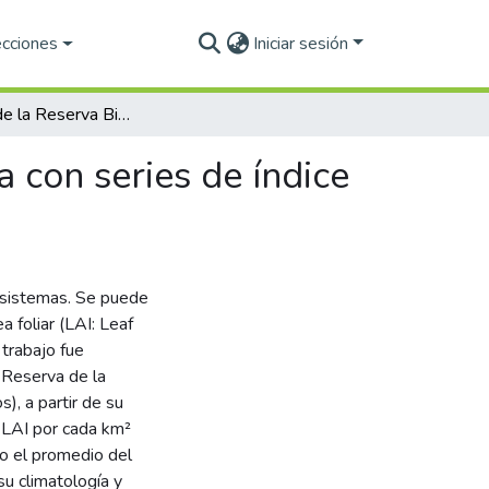
ecciones
Iniciar sesión
Fenología de la Reserva Biósfera Mariposa Monarca con series de índice de área foliar
 con series de índice
cosistemas. Se puede
a foliar (LAI: Leaf
 trabajo fue
a Reserva de la
), a partir de su
 LAI por cada km²
vo el promedio del
su climatología y