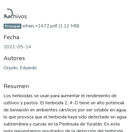
argando...
Archivos
efrain,+2472.pdf
(1.12 MB)
Principal
Fecha
2021-05-14
Autores
Cejudo, Eduardo
Resumen
Los herbicidas se usan para aumentar el rendimiento de
cultivos y pastos. El herbicida 2, 4-D tiene un alto potencial
de lixiviación en ambientes cársticos por ser soluble en agua,
lo que provoca que el herbicida haya sido detectado en agua
subterránea y cuevas en la Península de Yucatán. En esta
nota presentamos resultados de la detección del herbicida