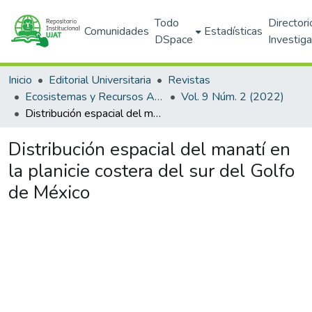
Todo
Directori
Comunidades
Estadísticas
DSpace
Investig
Inicio
Editorial Universitaria
Revistas
Ecosistemas y Recursos Agropecuarios
Vol. 9 Núm. 2 (2022)
Distribución espacial del manatí en la planicie costera del sur del Golfo de México
Distribución espacial del manatí en
la planicie costera del sur del Golfo
de México