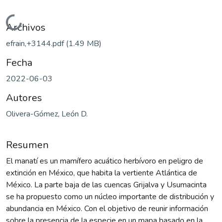
Cargando...
Archivos
efrain,+3144.pdf
(1.49 MB)
Fecha
2022-06-03
Autores
Olivera-Gómez, León D.
Resumen
El manatí es un mamífero acuático herbívoro en peligro de
extinción en México, que habita la vertiente Atlántica de
México. La parte baja de las cuencas Grijalva y Usumacinta
se ha propuesto como un núcleo importante de distribución y
abundancia en México. Con el objetivo de reunir información
sobre la presencia de la especie en un mapa basado en la