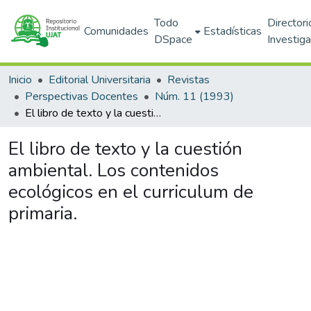
Todo
Directori
Comunidades
Estadísticas
DSpace
Investig
Inicio
Editorial Universitaria
Revistas
Perspectivas Docentes
Núm. 11 (1993)
El libro de texto y la cuestión ambiental. Los contenidos ecológicos en el curriculum de primaria.
El libro de texto y la cuestión
ambiental. Los contenidos
ecológicos en el curriculum de
primaria.